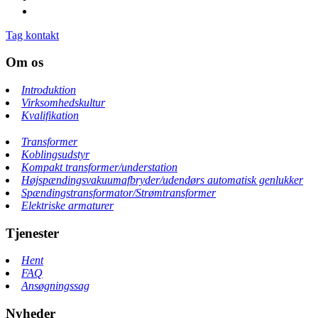
Tag kontakt
Om os
Introduktion
Virksomhedskultur
Kvalifikation
Transformer
Koblingsudstyr
Kompakt transformer/understation
Højspændingsvakuumafbryder/udendørs automatisk genlukker
Spændingstransformator/Strømtransformer
Elektriske armaturer
Tjenester
Hent
FAQ
Ansøgningssag
Nyheder