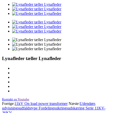
Lynafleder tæller Lynafleder
Kontakt os
Youtube
Forrige:
11kV On load power transformer
Næste:
Udendørs
udvisningsudfaldstype Fordelingssikringsudskæring Serie 11KV-
36KV