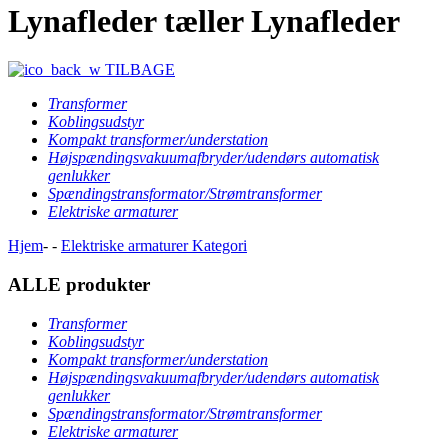
Lynafleder tæller Lynafleder
TILBAGE
Transformer
Koblingsudstyr
Kompakt transformer/understation
Højspændingsvakuumafbryder/udendørs automatisk
genlukker
Spændingstransformator/Strømtransformer
Elektriske armaturer
Hjem
-
-
Elektriske armaturer
Kategori
ALLE produkter
Transformer
Koblingsudstyr
Kompakt transformer/understation
Højspændingsvakuumafbryder/udendørs automatisk
genlukker
Spændingstransformator/Strømtransformer
Elektriske armaturer