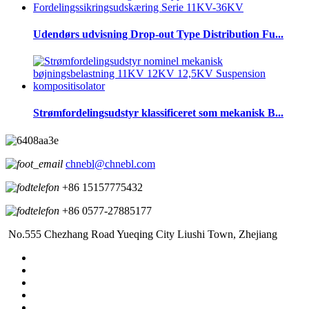
Udendørs udvisning Drop-out Type Distribution Fu...
Strømfordelingsudstyr klassificeret som mekanisk B...
chnebl@chnebl.com
+86 15157775432
+86 0577-27885177
No.555 Chezhang Road Yueqing City Liushi Town, Zhejiang