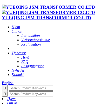
YUEQING JSM TRANSFORMER CO.LTD
Hjem
Om os
Introduktion
Virksomhedskultur
Kvalifikation
Tjenester
Hent
FAQ
Ansøgningssag
Nyheder
Kontakt
English
Hjem
Om os