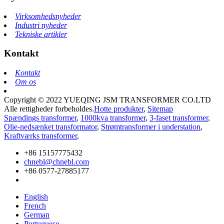
Virksomhedsnyheder
Industri nyheder
Tekniske artikler
Kontakt
Kontakt
Om os
Copyright © 2022 YUEQING JSM TRANSFORMER CO.LTD
Alle rettigheder forbeholdes.
Hotte produkter
,
Sitemap
Spændings transformer
,
1000kva transformer
,
3-faset transformer
,
Olie-nedsænket transformator
,
Strømtransformer i understation
,
Kraftværks transformer
,
+86 15157775432
chnebl@chnebl.com
+86 0577-27885177
English
French
German
Portuguese