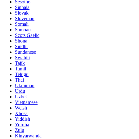
Sesotho
Sinhala
Slovak
Slovenian
Somali
Samoan
Scots Gaelic
Shona
Sindhi
Sundanese
Swahili
Tajik
Tamil
Telugu
Thai
Ukrainian
Urdu
Uzbek
Vietnamese
Welsh
Xhosa
Yiddish
Yoruba
Zulu
Kinyarwanda