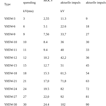
MOCV
spænding
aktuelle impuls
aktuelle impuls
Type
kV(rms)
kV
YH5W-3
3
2,55
11.3
9
YH5W-6
6
5.1
22.6
18
YH5W-9
9
7,56
33,7
27
YH5W-10
10
8.4
36
30
YH5W-11
11
9.4
40
33
YH5W-12
12
10.2
42,2
36
YH5W-15
15
12.7
51
45
YH5W-18
18
15.3
61,5
54
YH5W-21
21
17,0
71,8
63
YH5W-24
24
19.5
82
72
YH5W-27
27
22,0
92
81
YH5W-30
30
24.4
102
90