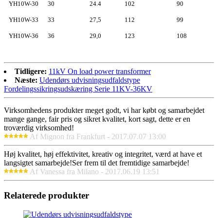
YH10W-30
30
24.4
102
90
YH10W-33
33
27,5
112
99
YH10W-36
36
29,0
123
108
Tidligere:
11kV On load power transformer
Næste:
Udendørs udvisningsudfaldstype
Fordelingssikringsudskæring Serie 11KV-36KV
Virksomhedens produkter meget godt, vi har købt og samarbejdet
mange gange, fair pris og sikret kvalitet, kort sagt, dette er en
troværdig virksomhed!
Af Mignon fra Frankfurt - 2017.07.07 13:00
Høj kvalitet, høj effektivitet, kreativ og integritet, værd at have et
langsigtet samarbejde!Ser frem til det fremtidige samarbejde!
Af Vanessa fra Milano - 2017.06.19 13:51
Relaterede produkter