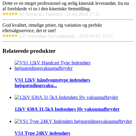
Dette er en meget professionel og ærlig kinesisk leverandør, fra nu
af forelskede vi os i den kinesiske fremstilling.
Af Teresa fra Tunesien - 21.06.2018 17:11
God kvalitet, rimelige priser, rig variation og perfekt
eftersalgsservice, det er rart!
Af Clementine fra Guatemala - 2018.06.03 10:17
Relaterede produkter
VS1 12kV håndvognstype indendørs
højspændingsvaku...
12kV 630A 31,5kA Indendørs Hv vakuumafbryder
VS1 Type 24KV indendørs