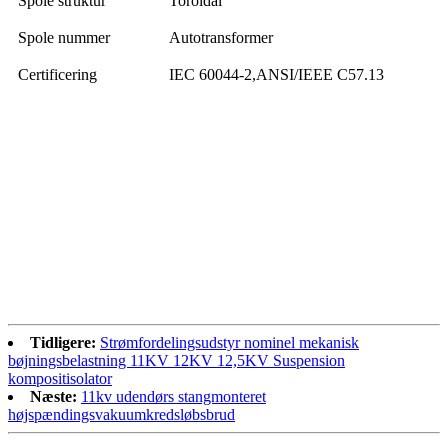
Spole struktur
Toroidal
Spole nummer
Autotransformer
Certificering
IEC 60044-2,ANSI/IEEE C57.13
Tidligere:
Strømfordelingsudstyr nominel mekanisk
bøjningsbelastning 11KV 12KV 12,5KV Suspension
kompositisolator
Næste:
11kv udendørs stangmonteret
højspændingsvakuumkredsløbsbrud