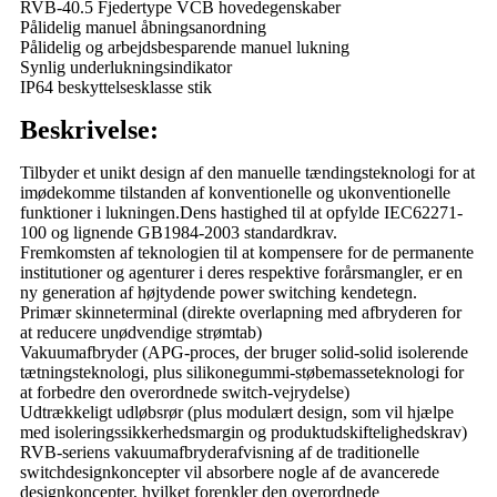
RVB-40.5 Fjedertype VCB hovedegenskaber
Pålidelig manuel åbningsanordning
Pålidelig og arbejdsbesparende manuel lukning
Synlig underlukningsindikator
IP64 beskyttelsesklasse stik
Beskrivelse:
Tilbyder et unikt design af den manuelle tændingsteknologi for at
imødekomme tilstanden af ​​konventionelle og ukonventionelle
funktioner i lukningen.Dens hastighed til at opfylde IEC62271-
100 og lignende GB1984-2003 standardkrav.
Fremkomsten af ​​teknologien til at kompensere for de permanente
institutioner og agenturer i deres respektive forårsmangler, er en
ny generation af højtydende power switching kendetegn.
Primær skinneterminal (direkte overlapning med afbryderen for
at reducere unødvendige strømtab)
Vakuumafbryder (APG-proces, der bruger solid-solid isolerende
tætningsteknologi, plus silikonegummi-støbemasseteknologi for
at forbedre den overordnede switch-vejrydelse)
Udtrækkeligt udløbsrør (plus modulært design, som vil hjælpe
med isoleringssikkerhedsmargin og produktudskiftelighedskrav)
RVB-seriens vakuumafbryderafvisning af de traditionelle
switchdesignkoncepter vil absorbere nogle af de avancerede
designkoncepter, hvilket forenkler den overordnede