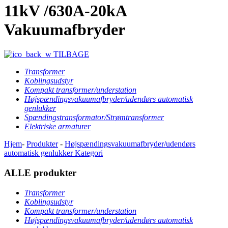
11kV /630A-20kA
Vakuumafbryder
TILBAGE
Transformer
Koblingsudstyr
Kompakt transformer/understation
Højspændingsvakuumafbryder/udendørs automatisk
genlukker
Spændingstransformator/Strømtransformer
Elektriske armaturer
Hjem
-
Produkter
-
Højspændingsvakuumafbryder/udendørs
automatisk genlukker
Kategori
ALLE produkter
Transformer
Koblingsudstyr
Kompakt transformer/understation
Højspændingsvakuumafbryder/udendørs automatisk