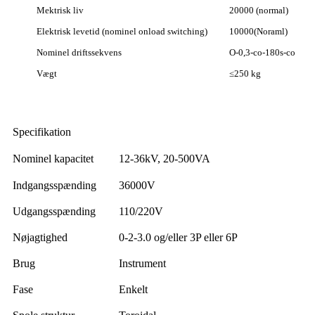
Mektrisk liv
20000 (normal)
Elektrisk levetid (nominel onload switching)
10000(Noraml)
Nominel driftssekvens
O-0,3-co-180s-co
Vægt
≤250 kg
Specifikation
Nominel kapacitet
12-36kV, 20-500VA
Indgangsspænding
36000V
Udgangsspænding
110/220V
Nøjagtighed
0-2-3.0 og/eller 3P eller 6P
Brug
Instrument
Fase
Enkelt