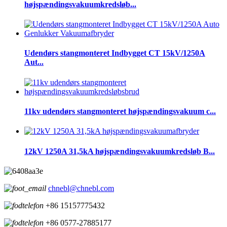
højspændingsvakuumkredsløb...
Udendørs stangmonteret Indbygget CT 15kV/1250A
Aut...
11kv udendørs stangmonteret højspændingsvakuum c...
12kV 1250A 31,5kA højspændingsvakuumkredsløb B...
chnebl@chnebl.com
+86 15157775432
+86 0577-27885177