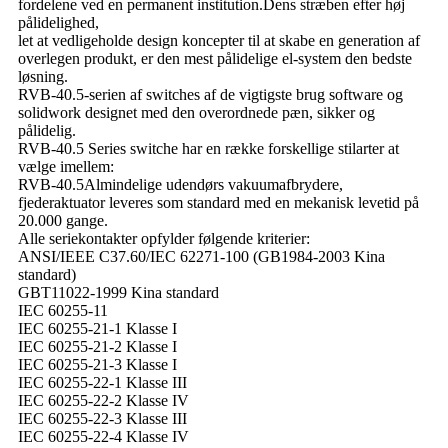
fordelene ved en permanent institution.Dens stræben efter høj
pålidelighed,
let at vedligeholde design koncepter til at skabe en generation af
overlegen produkt, er den mest pålidelige el-system den bedste
løsning.
RVB-40.5-serien af ​​switches af de vigtigste brug software og
solidwork designet med den overordnede pæn, sikker og
pålidelig.
RVB-40.5 Series switche har en række forskellige stilarter at
vælge imellem:
RVB-40.5Almindelige udendørs vakuumafbrydere,
fjederaktuator leveres som standard med en mekanisk levetid på
20.000 gange.
Alle seriekontakter opfylder følgende kriterier:
ANSI/IEEE C37.60/IEC 62271-100 (GB1984-2003 Kina
standard)
GBT11022-1999 Kina standard
IEC 60255-11
IEC 60255-21-1 Klasse I
IEC 60255-21-2 Klasse I
IEC 60255-21-3 Klasse I
IEC 60255-22-1 Klasse III
IEC 60255-22-2 Klasse IV
IEC 60255-22-3 Klasse III
IEC 60255-22-4 Klasse IV