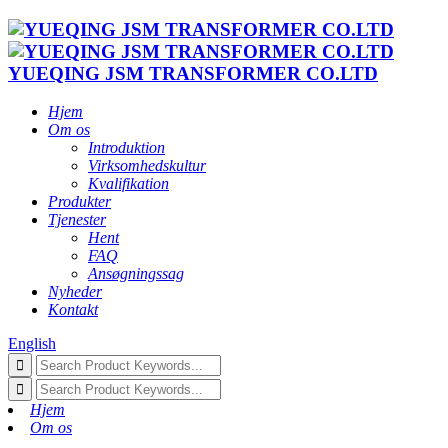
YUEQING JSM TRANSFORMER CO.LTD
Hjem
Om os
Introduktion
Virksomhedskultur
Kvalifikation
Produkter
Tjenester
Hent
FAQ
Ansøgningssag
Nyheder
Kontakt
English
Hjem
Om os