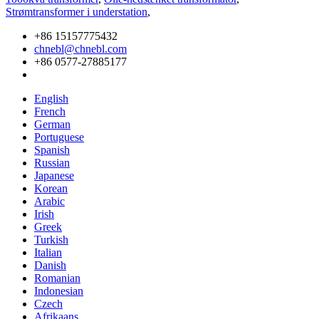
Strømtransformer i understation
,
+86 15157775432
chnebl@chnebl.com
+86 0577-27885177
English
French
German
Portuguese
Spanish
Russian
Japanese
Korean
Arabic
Irish
Greek
Turkish
Italian
Danish
Romanian
Indonesian
Czech
Afrikaans