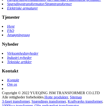
Spændingstransformator/Strømtransformer
Elektriske armaturer
Tjenester
Hent
FAQ
Ansøgningssag
Nyheder
Virksomhedsnyheder
Industri nyheder
Tekniske artikler
Kontakt
Kontakt
Om os
Copyright © 2022 YUEQING JSM TRANSFORMER CO.LTD
Alle rettigheder forbeholdes.
Hotte produkter
,
Sitemap
3-faset transformer
,
Spændings transformer
,
Kraftværks transformer
,
1000kva transformer
,
Olie-nedsænket transformator
,