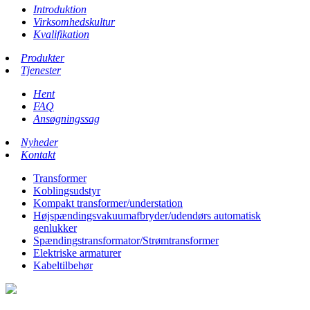
Introduktion
Virksomhedskultur
Kvalifikation
Produkter
Tjenester
Hent
FAQ
Ansøgningssag
Nyheder
Kontakt
Transformer
Koblingsudstyr
Kompakt transformer/understation
Højspændingsvakuumafbryder/udendørs automatisk
genlukker
Spændingstransformator/Strømtransformer
Elektriske armaturer
Kabeltilbehør