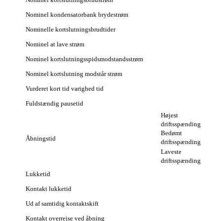
Nominel kondensatorbank brydestrøm
Nominelle kortslutningsbrudtider
Nominel at lave strøm
Nominel kortslutningsspidsmodstandsstrøm
Nominel kortslutning modstår strøm
Vurderet kort tid varighed tid
Fuldstændig pausetid
Højest
driftsspænding
Bedømt
Åbningstid
driftsspænding
Laveste
driftsspænding
Lukketid
Kontakt lukketid
Ud af samtidig kontaktskift
Kontakt overrejse ved åbning