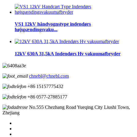
VS1 12kV håndvognstype indendørs
højspændingsvaku...
12kV 630A 31,5kA Indendørs Hv vakuumafbryder
chnebl@chnebl.com
+86 15157775432
+86 0577-27885177
No.555 Chezhang Road Yueqing City Liushi Town,
Zhejiang