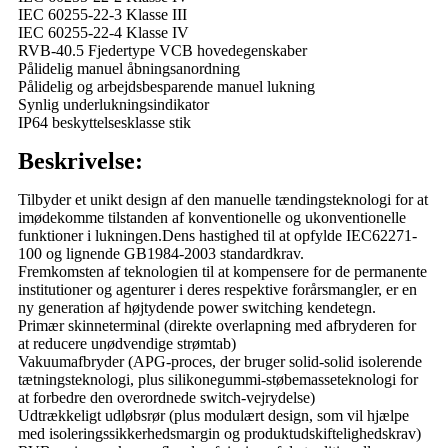
IEC 60255-22-3 Klasse III
IEC 60255-22-4 Klasse IV
RVB-40.5 Fjedertype VCB hovedegenskaber
Pålidelig manuel åbningsanordning
Pålidelig og arbejdsbesparende manuel lukning
Synlig underlukningsindikator
IP64 beskyttelsesklasse stik
Beskrivelse:
Tilbyder et unikt design af den manuelle tændingsteknologi for at
imødekomme tilstanden af ​​konventionelle og ukonventionelle
funktioner i lukningen.Dens hastighed til at opfylde IEC62271-
100 og lignende GB1984-2003 standardkrav.
Fremkomsten af ​​teknologien til at kompensere for de permanente
institutioner og agenturer i deres respektive forårsmangler, er en
ny generation af højtydende power switching kendetegn.
Primær skinneterminal (direkte overlapning med afbryderen for
at reducere unødvendige strømtab)
Vakuumafbryder (APG-proces, der bruger solid-solid isolerende
tætningsteknologi, plus silikonegummi-støbemasseteknologi for
at forbedre den overordnede switch-vejrydelse)
Udtrækkeligt udløbsrør (plus modulært design, som vil hjælpe
med isoleringssikkerhedsmargin og produktudskiftelighedskrav)