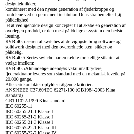
designteknikker,
kombineret med den nyeste generation af fjederkroppe og
fordelene ved en permanent institution.Dens stræben efter høj
pålidelighed,
let at vedligeholde design koncepter til at skabe en generation af
overlegen produkt, er den mest pålidelige el-system den bedste
løsning.
RVB-40.5-serien af ​​switches af de vigtigste brug software og
solidwork designet med den overordnede pæn, sikker og
pålidelig.
RVB-40.5 Series switche har en række forskellige stilarter at
vælge imellem:
RVB-40.5Almindelige udendørs vakuumafbrydere,
fjederaktuator leveres som standard med en mekanisk levetid på
20.000 gange.
Alle seriekontakter opfylder følgende kriterier:
ANSI/IEEE C37.60/IEC 62271-100 (GB1984-2003 Kina
standard)
GBT11022-1999 Kina standard
IEC 60255-11
IEC 60255-21-1 Klasse I
IEC 60255-21-2 Klasse I
IEC 60255-21-3 Klasse I
IEC 60255-22-1 Klasse III
IEC 60255-22-2 Klasse IV