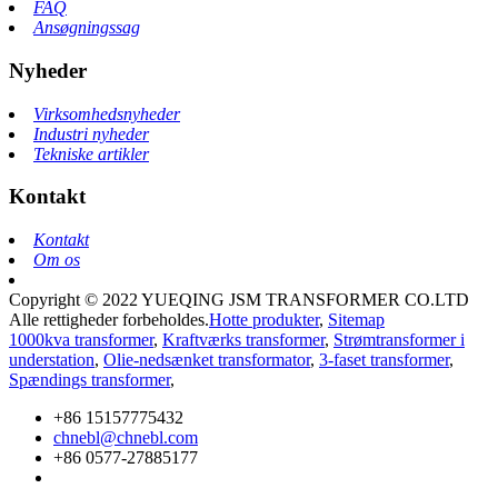
FAQ
Ansøgningssag
Nyheder
Virksomhedsnyheder
Industri nyheder
Tekniske artikler
Kontakt
Kontakt
Om os
Copyright © 2022 YUEQING JSM TRANSFORMER CO.LTD
Alle rettigheder forbeholdes.
Hotte produkter
,
Sitemap
1000kva transformer
,
Kraftværks transformer
,
Strømtransformer i
understation
,
Olie-nedsænket transformator
,
3-faset transformer
,
Spændings transformer
,
+86 15157775432
chnebl@chnebl.com
+86 0577-27885177