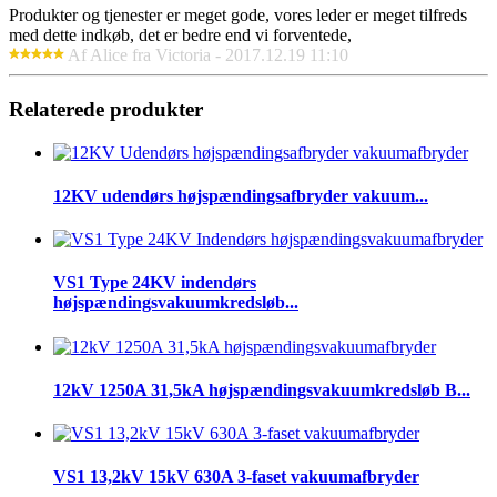
Produkter og tjenester er meget gode, vores leder er meget tilfreds
med dette indkøb, det er bedre end vi forventede,
Af Alice fra Victoria - 2017.12.19 11:10
Relaterede produkter
12KV udendørs højspændingsafbryder vakuum...
VS1 Type 24KV indendørs
højspændingsvakuumkredsløb...
12kV 1250A 31,5kA højspændingsvakuumkredsløb B...
VS1 13,2kV 15kV 630A 3-faset vakuumafbryder