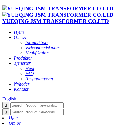
YUEQING JSM TRANSFORMER CO.LTD
Hjem
Om os
Introduktion
Virksomhedskultur
Kvalifikation
Produkter
Tjenester
Hent
FAQ
Ansøgningssag
Nyheder
Kontakt
English
Hjem
Om os