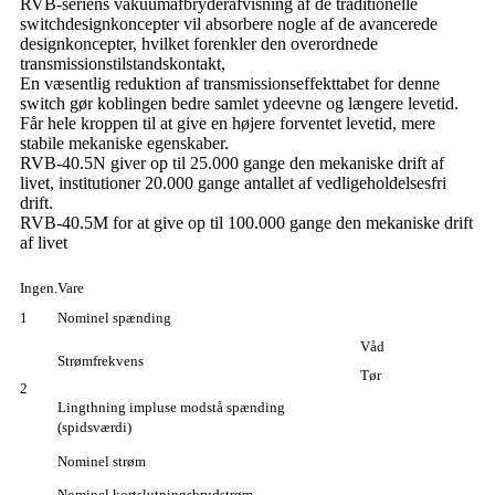
RVB-seriens vakuumafbryderafvisning af de traditionelle
switchdesignkoncepter vil absorbere nogle af de avancerede
designkoncepter, hvilket forenkler den overordnede
transmissionstilstandskontakt,
En væsentlig reduktion af transmissionseffekttabet for denne
switch gør koblingen bedre samlet ydeevne og længere levetid.
Får hele kroppen til at give en højere forventet levetid, mere
stabile mekaniske egenskaber.
RVB-40.5N giver op til 25.000 gange den mekaniske drift af
livet, institutioner 20.000 gange antallet af vedligeholdelsesfri
drift.
RVB-40.5M for at give op til 100.000 gange den mekaniske drift
af livet
Ingen.
Vare
1
Nominel spænding
Våd
Strømfrekvens
Tør
2
Lingthning impluse modstå spænding
(spidsværdi)
Nominel strøm
Nominel kortslutningsbrudstrøm