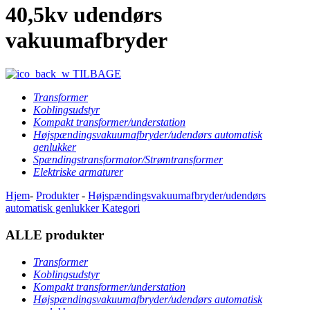
40,5kv udendørs
vakuumafbryder
TILBAGE
Transformer
Koblingsudstyr
Kompakt transformer/understation
Højspændingsvakuumafbryder/udendørs automatisk
genlukker
Spændingstransformator/Strømtransformer
Elektriske armaturer
Hjem
-
Produkter
-
Højspændingsvakuumafbryder/udendørs
automatisk genlukker
Kategori
ALLE produkter
Transformer
Koblingsudstyr
Kompakt transformer/understation
Højspændingsvakuumafbryder/udendørs automatisk