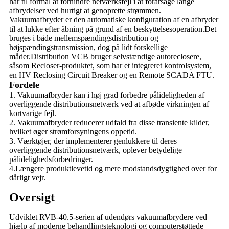
har til formål at forhindre netværksfejl i at forårsage lange
afbrydelser ved hurtigt at genoprette strømmen.
Vakuumafbryder er den automatiske konfiguration af en afbryder
til at lukke efter åbning på grund af en beskyttelsesoperation.Det
bruges i både mellemspændingsdistribution og
højspændingstransmission, dog på lidt forskellige
måder.Distribution VCB bruger selvstændige autoreclosere,
såsom Recloser-produktet, som har et integreret kontrolsystem,
en HV Reclosing Circuit Breaker og en Remote SCADA FTU.
Fordele
1. Vakuumafbryder kan i høj grad forbedre pålideligheden af ​​
overliggende distributionsnetværk ved at afbøde virkningen af ​​
kortvarige fejl.
2. Vakuumafbryder reducerer udfald fra disse transiente kilder,
hvilket øger strømforsyningens oppetid.
3. Værktøjer, der implementerer genlukkere til deres
overliggende distributionsnetværk, oplever betydelige
pålidelighedsforbedringer.
4.Længere produktlevetid og mere modstandsdygtighed over for
dårligt vejr.
Oversigt
Udviklet RVB-40.5-serien af ​​udendørs vakuumafbrydere ved
hjælp af moderne behandlingsteknologi og computerstøttede