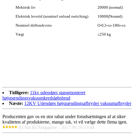
Mektrisk liv
20000 (normal)
Elektrisk levetid (nominel onload switching)
10000(Noraml)
Nominel driftssekvens
O-0,3-co-180s-co
Vægt
≤250 kg
Tidligere:
11kv udendørs stangmonteret
højspændingsvakuumkredsløbsbrud
Næste:
12KV Udendørs højspændingsafbryder vakuumafbryder
Producenten gav os en stor rabat under forudsætningen af ​​at sikre
kvaliteten af ​​produkterne, mange tak, vi vil vælge dette firma igen.
Af Ina fra Singapore - 2017.09.16 13:44